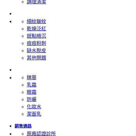
調理清潔
肌膚問題
細紋皺紋
乾燥泛紅
斑點暗沉
痘痘粉刺
缺水脫皮
其他問題
產品類型
精華
乳霜
眼霜
防曬
化妝水
潔面乳
銷售通路
原廠認證診所