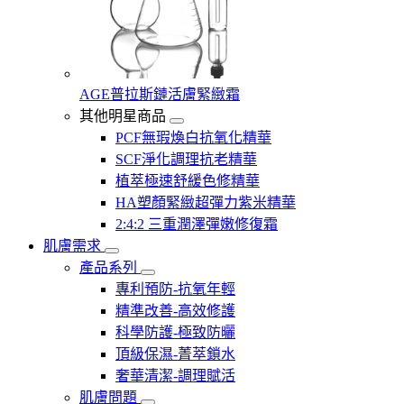
AGE普拉斯鏈活膚緊緻霜
其他明星商品
PCF無瑕煥白抗氧化精華
SCF淨化調理抗老精華
植萃極速舒緩色修精華
HA塑顏緊緻超彈力紫米精華
2:4:2 三重潤澤彈嫩修復霜
肌膚需求
產品系列
專利預防-抗氧年輕
精準改善-高效修護
科學防護-極致防曬
頂級保濕-菁萃鎖水
奢華清潔-調理賦活
肌膚問題