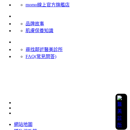
momo線上官方旗艦店
關於修麗可
品牌故事
肌膚保養知識
客戶服務
尋找鄰近醫美診所
FAQ(常見問答)
聯絡我們
加入LINE 官方客服
0800-221-998
服務時間(國定假日除外)：周一至周五 9:30~18:00
網站地圖