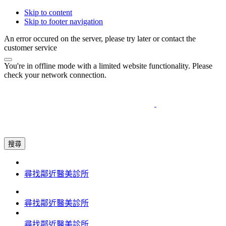
Skip to content
Skip to footer navigation
An error occured on the server, please try later or contact the
customer service
You're in offline mode with a limited website functionality. Please
check your network connection.
搜尋
尋找鄰近醫美診所
尋找鄰近醫美診所
尋找鄰近醫美診所