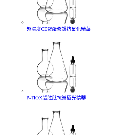
超濃度CE緊緻修護抗氧化精華
P-TIOX超胜肽抗皺極光精華