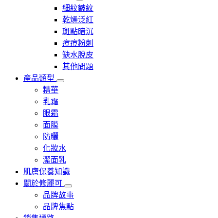
細紋皺紋
乾燥泛紅
斑點暗沉
痘痘粉刺
缺水脫皮
其他問題
產品類型
精華
乳霜
眼霜
面膜
防曬
化妝水
潔面乳
肌膚保養知識
關於修麗可
品牌故事
品牌焦點