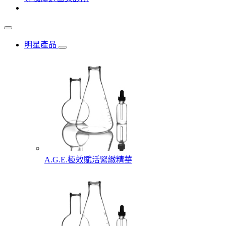
明星產品
A.G.E.極效賦活緊緻精華