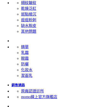
細紋皺紋
乾燥泛紅
斑點暗沉
痘痘粉刺
缺水脫皮
其他問題
產品類型
精華
乳霜
眼霜
防曬
化妝水
潔面乳
銷售通路
原廠認證診所
momo線上官方旗艦店
關於修麗可