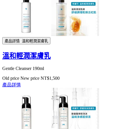
產品詳情
溫和輕潤潔膚乳
溫和輕潤潔膚乳
Gentle Cleanser 190ml
Old price
New price
NT$1,500
產品詳情