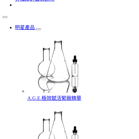
明星產品
A.G.E.極效賦活緊緻精華