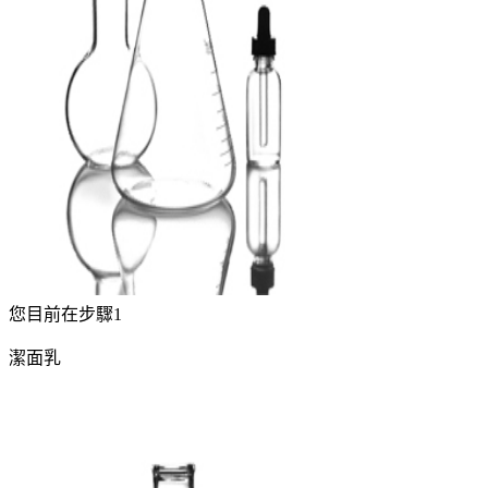
您目前在步驟1
潔面乳