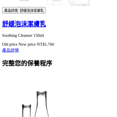
產品詳情
舒緩泡沫潔膚乳
舒緩泡沫潔膚乳
Soothing Cleanser 150ml
Old price
New price
NT$1,760
產品詳情
完整您的保養程序