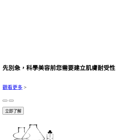
先別急，科學美容前您需要建立肌膚耐受性
觀看更多
>
立即了解