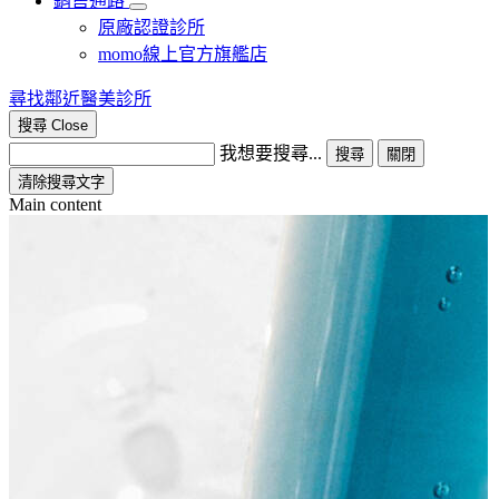
銷售通路
原廠認證診所
momo線上官方旗艦店​
尋找鄰近醫美診所
搜尋
Close
我想要搜尋...
搜尋
關閉
清除搜尋文字
Main content