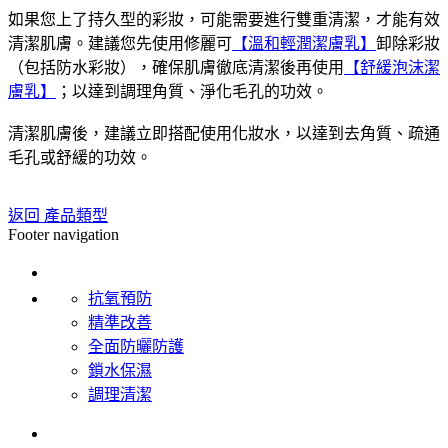
如果您上了持久型的彩妝，可能需要進行雙重清潔，才能有效
清潔肌膚。建議您先使用修麗可
【溫和輕潤潔膚乳】
卸除彩妝
（包括防水彩妝），確保肌膚徹底清潔後再使用
【舒緩泡沫潔
膚乳】
；以達到調理角質、淨化毛孔的功效。
清潔肌膚後，建議立即搭配使用化妝水，以達到去角質、疏通
毛孔或舒緩的功效。
返回 產品類型
Footer navigation
產品系列
抗氧預防
精準改善
全面防曬防護
鎖水保濕
調理清潔
肌膚問題