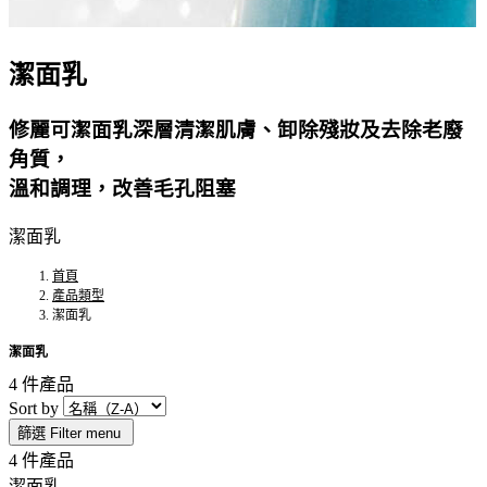
潔面乳
修麗可潔面乳深層清潔肌膚、卸除殘妝及去除老廢
角質，
溫和調理，改善毛孔阻塞
潔面乳
首頁
產品類型
潔面乳
潔面乳
4 件產品
Sort by
篩選
Filter menu
4 件產品
潔面乳