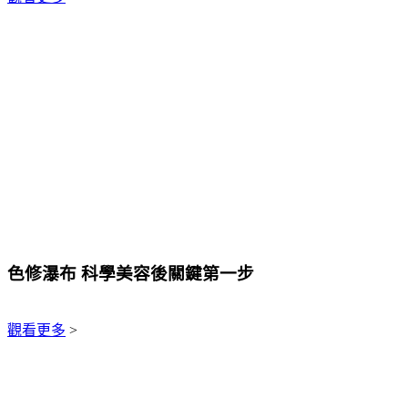
色修瀑布 科學美容後關鍵第一步
觀看更多
>