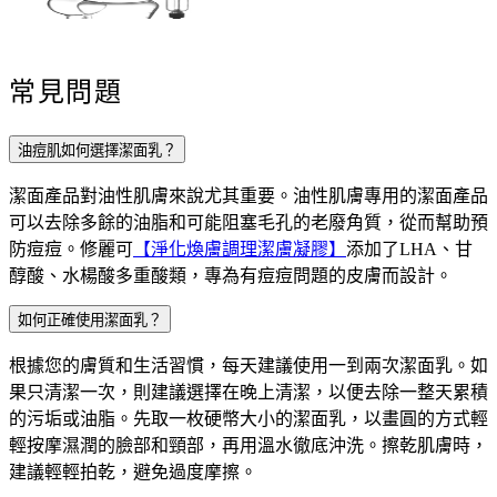
常見問題
油痘肌如何選擇潔面乳？
潔面產品對油性肌膚來說尤其重要。油性肌膚專用的潔面產品
可以去除多餘的油脂和可能阻塞毛孔的老廢角質，從而幫助預
防痘痘。修麗可
【淨化煥膚調理潔膚凝膠】
添加了LHA、甘
醇酸、水楊酸多重酸類，專為有痘痘問題的皮膚而設計。
如何正確使用潔面乳？
根據您的膚質和生活習慣，每天建議使用一到兩次潔面乳。如
果只清潔一次，則建議選擇在晚上清潔，以便去除一整天累積
的污垢或油脂。先取一枚硬幣大小的潔面乳，以畫圓的方式輕
輕按摩濕潤的臉部和頸部，再用溫水徹底沖洗。擦乾肌膚時，
建議輕輕拍乾，避免過度摩擦。