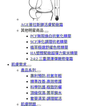
AGE普拉斯鏈活膚緊緻霜
其他明星商品
PCF無瑕煥白抗氧化精華
SCF淨化調理抗老精華
植萃極速舒緩色修精華
HA塑顏緊緻超彈力紫米精華
2:4:2 三重潤澤彈嫩修復霜
肌膚需求
產品系列
專利預防-抗氧年輕
精準改善-高效修護
科學防護-極致防曬
頂級保濕-菁萃鎖水
奢華清潔-調理賦活
肌膚問題