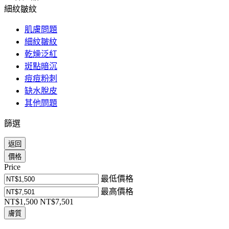
細紋皺紋
肌膚問題
細紋皺紋
乾燥泛紅
斑點暗沉
痘痘粉刺
缺水脫皮
其他問題
篩選
返回
價格
Price
最低價格
最高價格
NT$1,500
NT$7,501
膚質