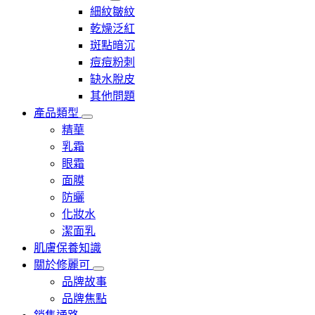
細紋皺紋
乾燥泛紅
斑點暗沉
痘痘粉刺
缺水脫皮
其他問題
產品類型
精華
乳霜
眼霜
面膜
防曬
化妝水
潔面乳
肌膚保養知識
關於修麗可
品牌故事
品牌焦點