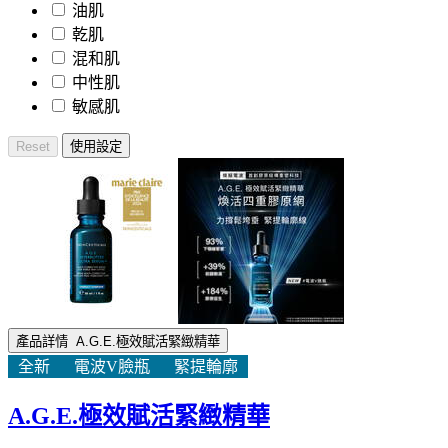
油肌
乾肌
混和肌
中性肌
敏感肌
Reset
使用設定
產品詳情
A.G.E.極效賦活緊緻精華
全新
電波V臉瓶
緊提輪廓
A.G.E.極效賦活緊緻精華