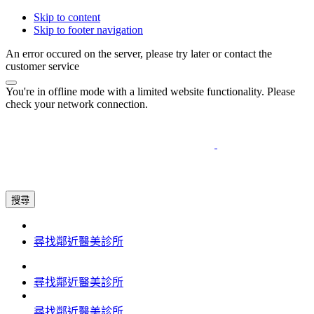
Skip to content
Skip to footer navigation
An error occured on the server, please try later or contact the
customer service
You're in offline mode with a limited website functionality. Please
check your network connection.
搜尋
尋找鄰近醫美診所
尋找鄰近醫美診所
尋找鄰近醫美診所