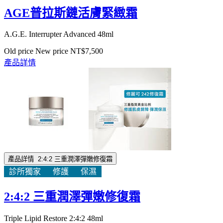
AGE普拉斯鏈活膚緊緻霜
A.G.E. Interrupter Advanced 48ml
Old price
New price
NT$7,500
產品詳情
產品詳情
2:4:2 三重潤澤彈嫩修復霜
診所獨家
修護
保濕
2:4:2 三重潤澤彈嫩修復霜
Triple Lipid Restore 2:4:2 48ml