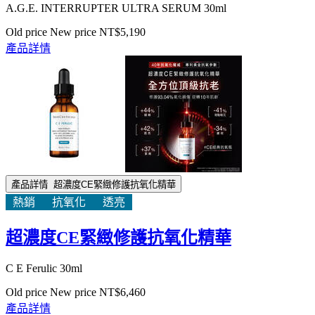
A.G.E. INTERRUPTER ULTRA SERUM 30ml
Old price
New price
NT$5,190
產品詳情
產品詳情
超濃度CE緊緻修護抗氧化精華
熱銷
抗氧化
透亮
超濃度CE緊緻修護抗氧化精華
C E Ferulic 30ml
Old price
New price
NT$6,460
產品詳情