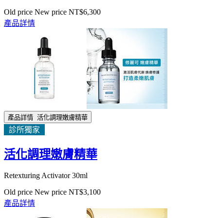
Old price
New price
NT$6,300
產品詳情
產品詳情
活化調理嫩膚精華
診所獨家
活化調理嫩膚精華
Retexturing Activator 30ml
Old price
New price
NT$3,100
產品詳情