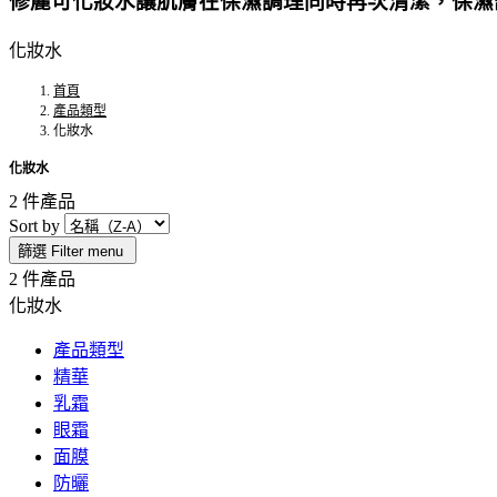
修麗可化妝水讓肌膚在保濕調理同時再次清潔，保濕
化妝水
首頁
產品類型
化妝水
化妝水
2 件產品
Sort by
篩選
Filter menu
2 件產品
化妝水
產品類型
精華
乳霜
眼霜
面膜
防曬