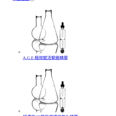
A.G.E.極效賦活緊緻精華