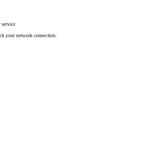
r service
heck your network connection.