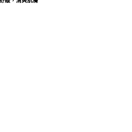
舒緩，清爽肌膚