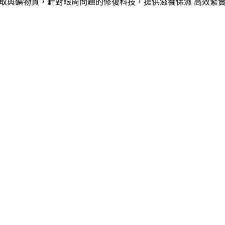
與礦物質，針對眼周問題的修復科技，提供滋養保濕 高效緊實眼周肌