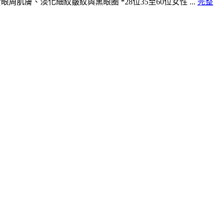
膚、淡化細紋皺紋與黑眼圈 *28位35至60位女性 ...
完整