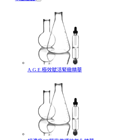
A.G.E.極效賦活緊緻精華