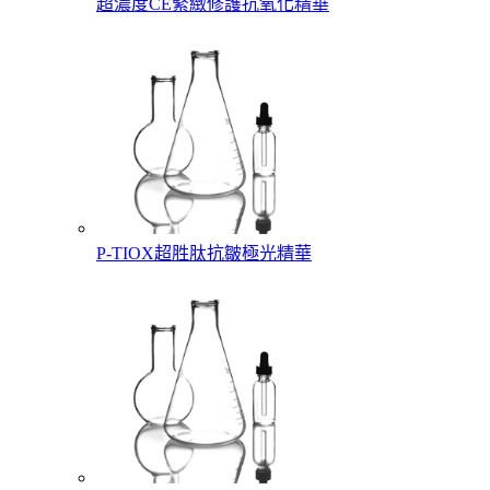
超濃度CE緊緻修護抗氧化精華
P-TIOX超胜肽抗皺極光精華