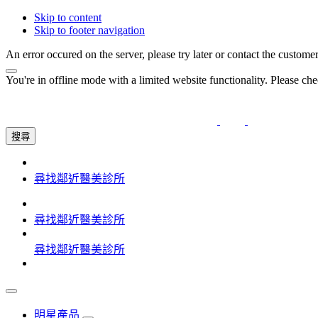
Skip to content
Skip to footer navigation
An error occured on the server, please try later or contact the custome
You're in offline mode with a limited website functionality. Please c
搜尋
尋找鄰近醫美診所
尋找鄰近醫美診所
尋找鄰近醫美診所
明星產品