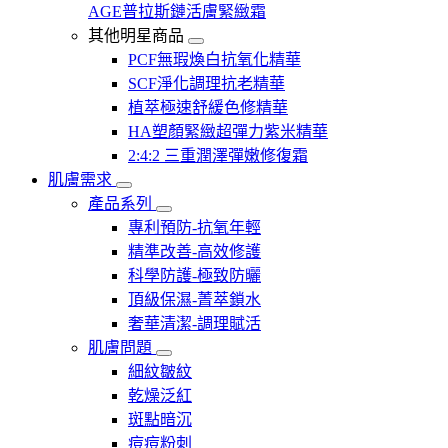
AGE普拉斯鏈活膚緊緻霜
其他明星商品
PCF無瑕煥白抗氧化精華
SCF淨化調理抗老精華
植萃極速舒緩色修精華
HA塑顏緊緻超彈力紫米精華
2:4:2 三重潤澤彈嫩修復霜
肌膚需求
產品系列
專利預防-抗氧年輕
精準改善-高效修護
科學防護-極致防曬
頂級保濕-菁萃鎖水
奢華清潔-調理賦活
肌膚問題
細紋皺紋
乾燥泛紅
斑點暗沉
痘痘粉刺