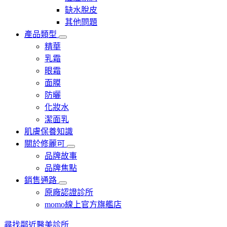
缺水脫皮
其他問題
產品類型
精華
乳霜
眼霜
面膜
防曬
化妝水
潔面乳
肌膚保養知識
關於修麗可
品牌故事
品牌焦點
銷售通路
原廠認證診所
momo線上官方旗艦店​
尋找鄰近醫美診所