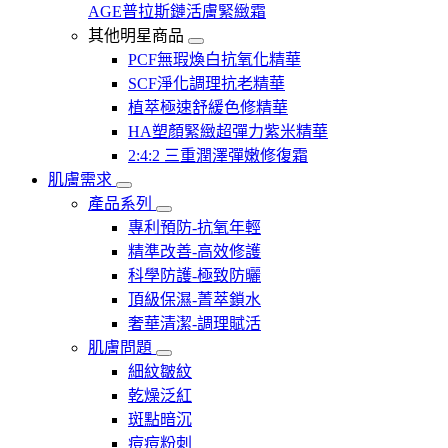
AGE普拉斯鏈活膚緊緻霜
其他明星商品
PCF無瑕煥白抗氧化精華
SCF淨化調理抗老精華
植萃極速舒緩色修精華
HA塑顏緊緻超彈力紫米精華
2:4:2 三重潤澤彈嫩修復霜
肌膚需求
產品系列
專利預防-抗氧年輕
精準改善-高效修護
科學防護-極致防曬
頂級保濕-菁萃鎖水
奢華清潔-調理賦活
肌膚問題
細紋皺紋
乾燥泛紅
斑點暗沉
痘痘粉刺