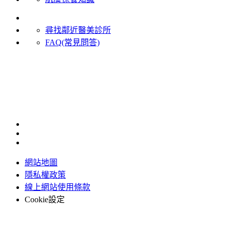
客戶服務
尋找鄰近醫美診所
FAQ(常見問答)
聯絡我們
加入LINE 官方客服
0800-221-998
服務時間(國定假日除外)：周一至周五 9:30~18:00
網站地圖
隱私權政策
線上網站使用條款
Cookie設定