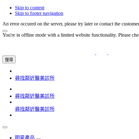
Skip to content
Skip to footer navigation
An error occured on the server, please try later or contact the custome
You're in offline mode with a limited website functionality. Please c
搜尋
尋找鄰近醫美診所
尋找鄰近醫美診所
尋找鄰近醫美診所
明星產品