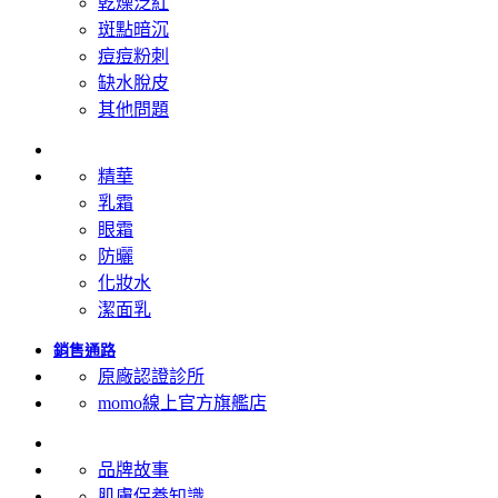
乾燥泛紅
斑點暗沉
痘痘粉刺
缺水脫皮
其他問題
產品類型
精華
乳霜
眼霜
防曬
化妝水
潔面乳
銷售通路
原廠認證診所
momo線上官方旗艦店
關於修麗可
品牌故事
肌膚保養知識