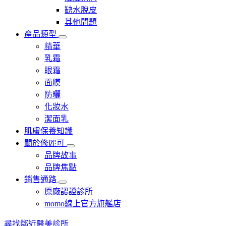
缺水脫皮
其他問題
產品類型
精華
乳霜
眼霜
面膜
防曬
化妝水
潔面乳
肌膚保養知識
關於修麗可
品牌故事
品牌焦點
銷售通路
原廠認證診所
momo線上官方旗艦店​
尋找鄰近醫美診所