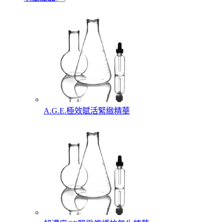
A.G.E.極效賦活緊緻精華