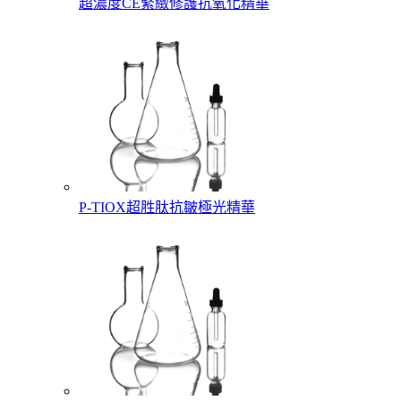
超濃度CE緊緻修護抗氧化精華
P-TIOX超胜肽抗皺極光精華