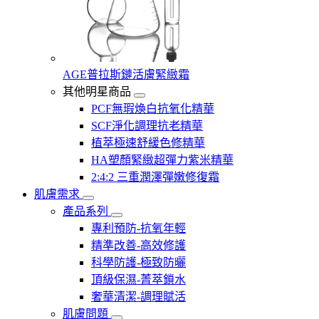
AGE普拉斯鏈活膚緊緻霜
其他明星商品
PCF無瑕煥白抗氧化精華
SCF淨化調理抗老精華
植萃極速舒緩色修精華
HA塑顏緊緻超彈力紫米精華
2:4:2 三重潤澤彈嫩修復霜
肌膚需求
產品系列
專利預防-抗氧年輕
精準改善-高效修護
科學防護-極致防曬
頂級保濕-菁萃鎖水
奢華清潔-調理賦活
肌膚問題