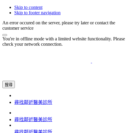
Skip to content
Skip to footer navigation
An error occured on the server, please try later or contact the
customer service
You're in offline mode with a limited website functionality. Please
check your network connection.
搜尋
尋找鄰近醫美診所
尋找鄰近醫美診所
尋找鄰近醫美診所