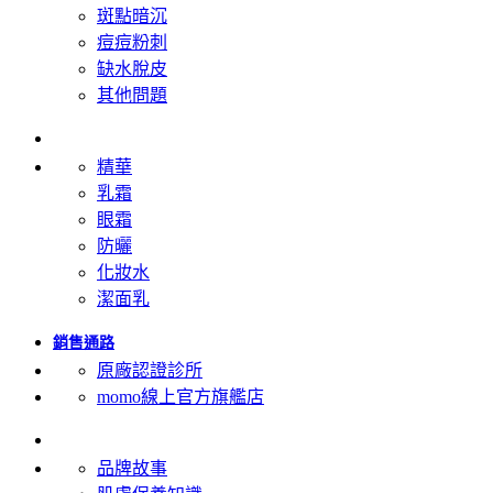
斑點暗沉
痘痘粉刺
缺水脫皮
其他問題
產品類型
精華
乳霜
眼霜
防曬
化妝水
潔面乳
銷售通路
原廠認證診所
momo線上官方旗艦店
關於修麗可
品牌故事