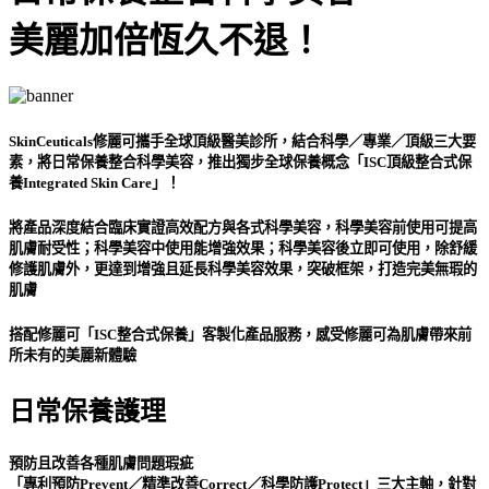
美麗加倍恆久不退！
SkinCeuticals修麗可攜手全球頂級醫美診所，結合科學／專業／頂級三大要
素，將日常保養整合科學美容，推出
獨步全球保養概念「ISC頂級整合式保
養Integrated Skin Care」
！
將產品深度結合臨床實證高效配方與各式科學美容，科學美容前使用可提高
肌膚耐受性；科學美容中使用能增強效果；科學美容後立即可使用，除舒緩
修護肌膚外，更達到增強且延長科學美容效果，突破框架，打造完美無瑕的
肌膚
搭配修麗可「ISC整合式保養」客製化產品服務，感受修麗可為肌膚帶來前
所未有的美麗新體驗
日常保養護理
預防且改善各種肌膚問題瑕疵
「專利預防Prevent／精準改善Correct／科學防護Protect」三大主軸
，針對