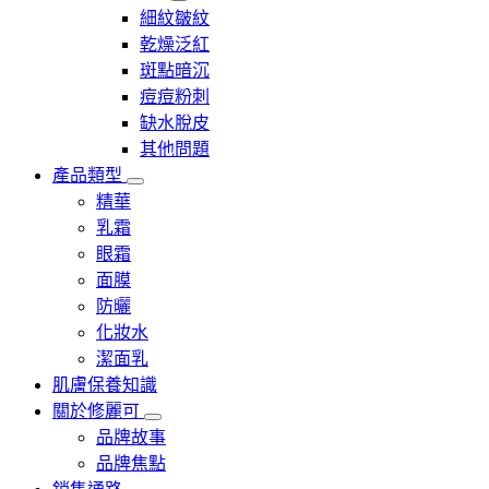
細紋皺紋
乾燥泛紅
斑點暗沉
痘痘粉刺
缺水脫皮
其他問題
產品類型
精華
乳霜
眼霜
面膜
防曬
化妝水
潔面乳
肌膚保養知識
關於修麗可
品牌故事
品牌焦點