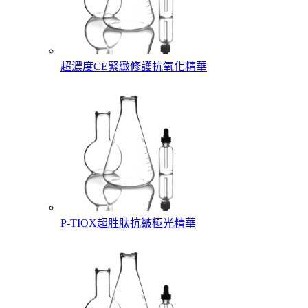
超濃度CE緊緻修護抗氧化精華
P-TIOX超胜肽抗皺極光精華