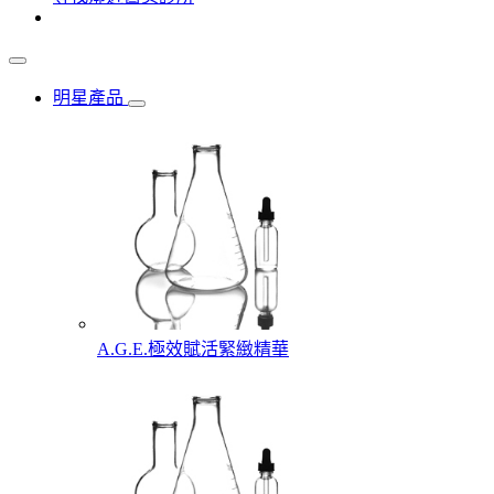
明星產品
A.G.E.極效賦活緊緻精華