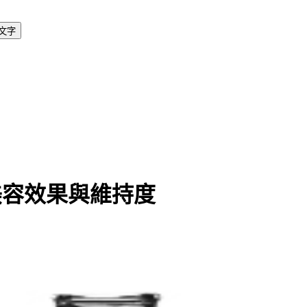
文字
」
，
美容效果與維持度