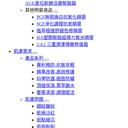
AGE普拉斯鏈活膚緊緻霜
其他明星商品
PCF無瑕煥白抗氧化精華
SCF淨化調理抗老精華
植萃極速舒緩色修精華
HA塑顏緊緻超彈力紫米精華
2:4:2 三重潤澤彈嫩修復霜
肌膚需求
產品系列
專利預防-抗氧年輕
精準改善-高效修護
科學防護-極致防曬
頂級保濕-菁萃鎖水
奢華清潔-調理賦活
肌膚問題
細紋皺紋
乾燥泛紅
斑點暗沉
痘痘粉刺