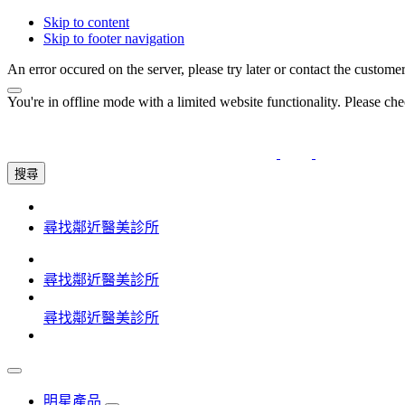
Skip to content
Skip to footer navigation
An error occured on the server, please try later or contact the custome
You're in offline mode with a limited website functionality. Please c
搜尋
尋找鄰近醫美診所
尋找鄰近醫美診所
尋找鄰近醫美診所
明星產品