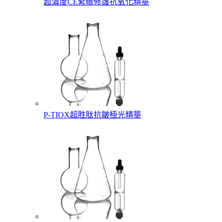
超濃度CE緊緻修護抗氧化精華
P-TIOX超胜肽抗皺極光精華