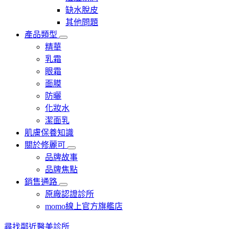
缺水脫皮
其他問題
產品類型
精華
乳霜
眼霜
面膜
防曬
化妝水
潔面乳
肌膚保養知識
關於修麗可
品牌故事
品牌焦點
銷售通路
原廠認證診所
momo線上官方旗艦店​
尋找鄰近醫美診所