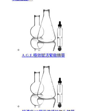
A.G.E.極效賦活緊緻精華