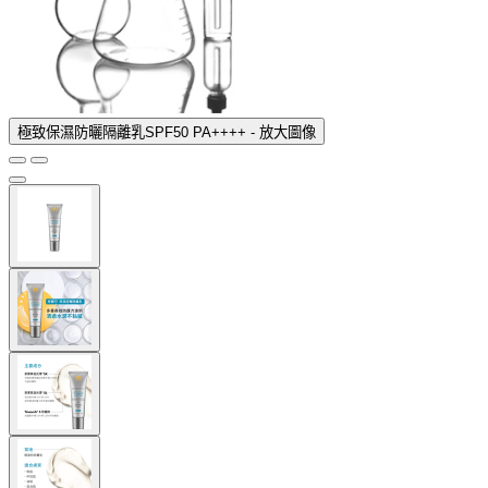
極致保濕防曬隔離乳SPF50 PA++++ - 放大圖像