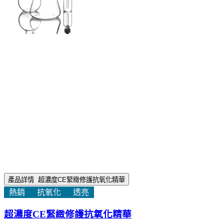
產品詳情
超濃度CE緊緻修護抗氧化精華
熱銷
抗氧化
透亮
超濃度CE緊緻修護抗氧化精華