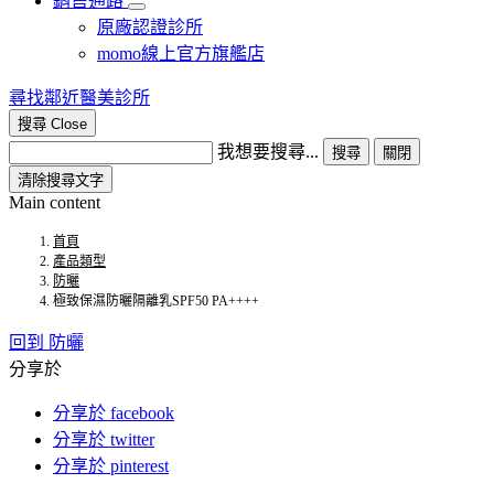
銷售通路
原廠認證診所
momo線上官方旗艦店​
尋找鄰近醫美診所
搜尋
Close
我想要搜尋...
搜尋
關閉
清除搜尋文字
Main content
首頁
產品類型
防曬
極致保濕防曬隔離乳SPF50 PA++++
回到 防曬
分享於
分享於 facebook
分享於 twitter
分享於 pinterest