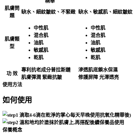
肌膚問
缺水、細紋皺紋、不緊緻
缺水、敏感肌、細紋皺紋
題
中性肌
中性肌
混合肌
混合肌
肌膚類
油肌
油肌
型
敏感肌
敏感肌
乾肌
乾肌
專利抗老成分普拉斯鏈
滲透肌底鎖水保濕
功 效
肌膚彈潤 緊緻抗皺
修護屏障 光澤透亮
使用方法
如何使用
保養概念