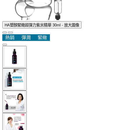
HA塑顏緊緻超彈力紫米精華 30ml - 放大圖像
熱銷
彈潤
緊緻