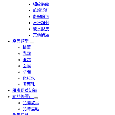
細紋皺紋
乾燥泛紅
斑點暗沉
痘痘粉刺
缺水脫皮
其他問題
產品類型
精華
乳霜
眼霜
面膜
防曬
化妝水
潔面乳
肌膚保養知識
關於修麗可
品牌故事
品牌焦點