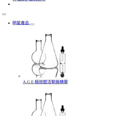
明星產品
A.G.E.極效賦活緊緻精華