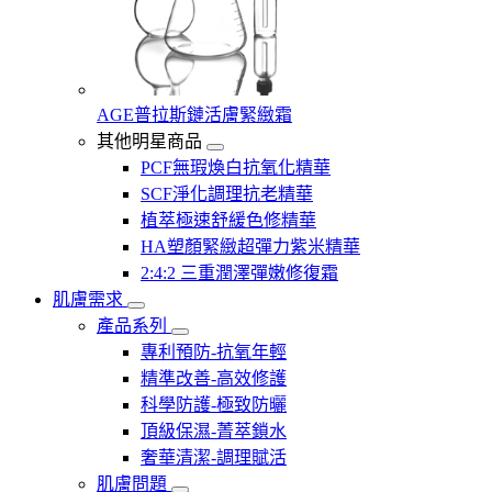
AGE普拉斯鏈活膚緊緻霜
其他明星商品
PCF無瑕煥白抗氧化精華
SCF淨化調理抗老精華
植萃極速舒緩色修精華
HA塑顏緊緻超彈力紫米精華
2:4:2 三重潤澤彈嫩修復霜
肌膚需求
產品系列
專利預防-抗氧年輕
精準改善-高效修護
科學防護-極致防曬
頂級保濕-菁萃鎖水
奢華清潔-調理賦活
肌膚問題