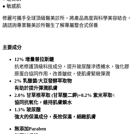
● 敏感肌
修麗可攜手全球頂級醫美診所，將產品高度與科學美容結合，
請諮詢專業醫美診所醫生了解專屬整合式保養
主要成分
12% 增量普拉斯鏈
抗老修護頂級科技成分，提升玻尿酸滲透補水，強化膠
原蛋白協同作用，改善皺紋，使肌膚緊緻彈潤
2% 乳酸菌/大豆發酵萃取物
有助於提升彈潤肌膚
2.0% 甘草根萃取 (甘草酸二鉀)+0.2% 紫米萃取<
協同抗氧化，維持肌膚鎖水
1.3% 玻尿酸
強大的保濕成分，長效保濕，細緻肌膚
無添加Paraben