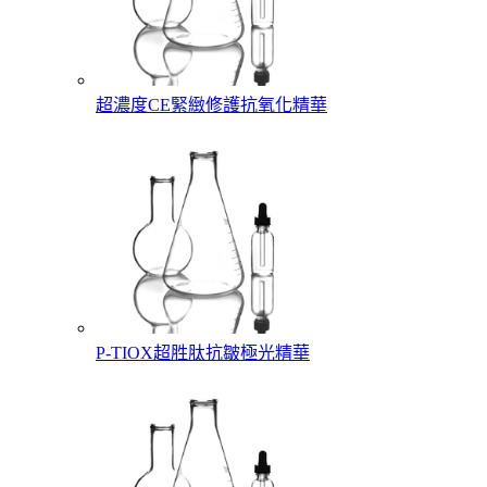
超濃度CE緊緻修護抗氧化精華
P-TIOX超胜肽抗皺極光精華