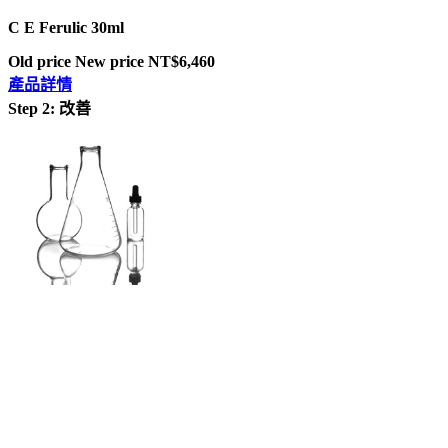
C E Ferulic 30ml
Old price
New price
NT$6,460
產品詳情
Step 2: 改善