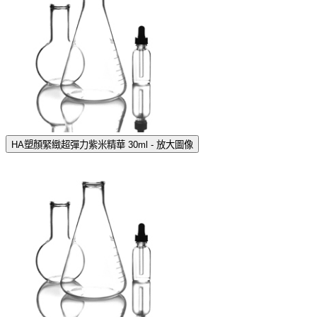
HA塑顏緊緻超彈力紫米精華 30ml - 放大圖像