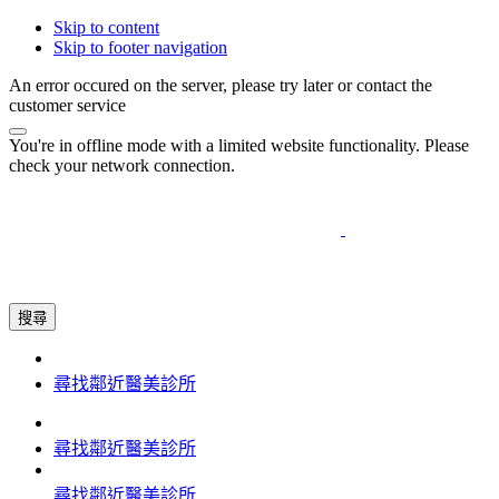
Skip to content
Skip to footer navigation
An error occured on the server, please try later or contact the
customer service
You're in offline mode with a limited website functionality. Please
check your network connection.
搜尋
尋找鄰近醫美診所
尋找鄰近醫美診所
尋找鄰近醫美診所