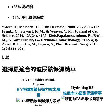
+
23%
澎潤度
-
24%
淡化皺紋細紋
*Stern R., Maibach H.I., Clin Dermatol, 2008. 26(2):106–122.
Frantz, C., Stewart, K. M., & Weaver, V. M., Journal of Cell
Science, 2010. 123(24), 4195–4200.Papakonstantinou, E., Roth,
M., & Karakiulakis, G., Dermato-Endocrinology, 2012. 4(3),
253–258. Landau, M., Fagien, S., Plast Reconstr Surg, 2015.
136:188S-95S.
比較
選擇最適合的玻尿酸保濕精華
HA Intensifier Multi-
Glycan
Hydrating B5
HA塑顏緊緻超彈力紫米精
維他命B5密集保濕精華
華