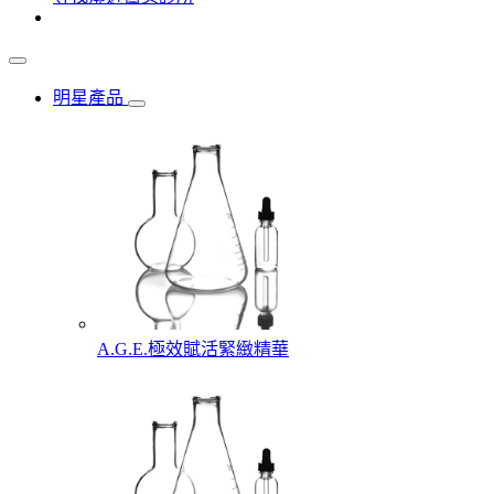
明星產品
A.G.E.極效賦活緊緻精華