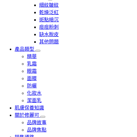
細紋皺紋
乾燥泛紅
斑點暗沉
痘痘粉刺
缺水脫皮
其他問題
產品類型
精華
乳霜
眼霜
面膜
防曬
化妝水
潔面乳
肌膚保養知識
關於修麗可
品牌故事
品牌焦點