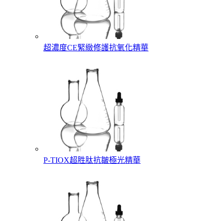
超濃度CE緊緻修護抗氧化精華
P-TIOX超胜肽抗皺極光精華