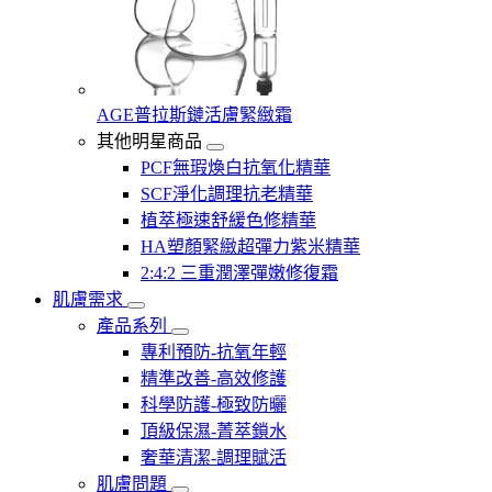
AGE普拉斯鏈活膚緊緻霜
其他明星商品
PCF無瑕煥白抗氧化精華
SCF淨化調理抗老精華
植萃極速舒緩色修精華
HA塑顏緊緻超彈力紫米精華
2:4:2 三重潤澤彈嫩修復霜
肌膚需求
產品系列
專利預防-抗氧年輕
精準改善-高效修護
科學防護-極致防曬
頂級保濕-菁萃鎖水
奢華清潔-調理賦活
肌膚問題