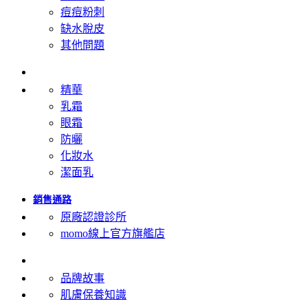
痘痘粉刺
缺水脫皮
其他問題
產品類型
精華
乳霜
眼霜
防曬
化妝水
潔面乳
銷售通路
原廠認證診所
momo線上官方旗艦店
關於修麗可
品牌故事
肌膚保養知識