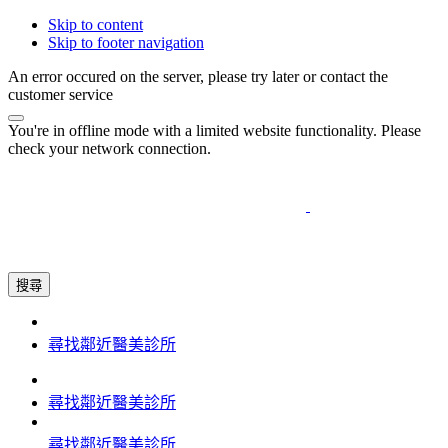
Skip to content
Skip to footer navigation
An error occured on the server, please try later or contact the
customer service
You're in offline mode with a limited website functionality. Please
check your network connection.
搜尋
尋找鄰近醫美診所
尋找鄰近醫美診所
尋找鄰近醫美診所